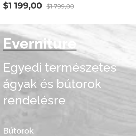
$
1 199,00
$
1 799,00
Everniture
Egyedi természetes
ágyak és bútorok
rendelésre
Bútorok