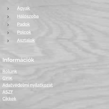
Ágyak
Hálószoba
Padok
Polcok
Asztalok
Információk
Rólunk
GYIK
Adatvédelmi nyilatkozat
ÁSZF
Cikkek