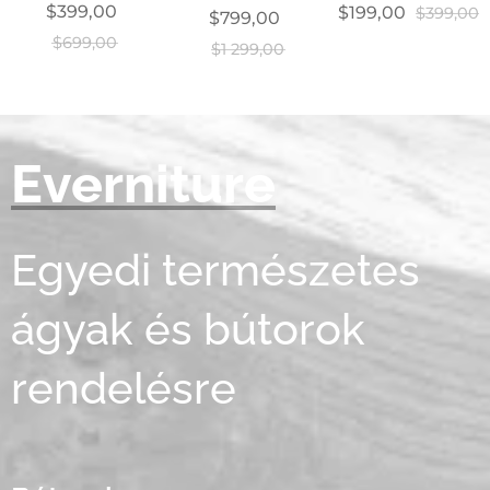
$
399,00
$
199,00
$
399,00
$
799,00
$
699,00
$
1 299,00
Everniture
Egyedi természetes
ágyak és bútorok
rendelésre