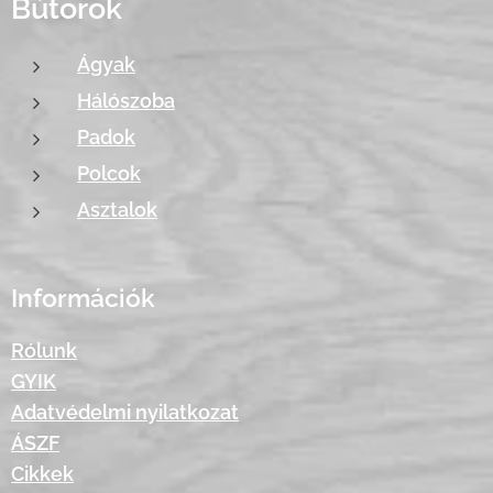
Bútorok
Ágyak
Hálószoba
Padok
Polcok
Asztalok
Információk
Rólunk
GYIK
Adatvédelmi nyilatkozat
ÁSZF
Cikkek