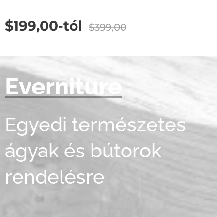
$
199,00
-tól
$
399,00
Everniture
Egyedi természetes
ágyak és bútorok
rendelésre