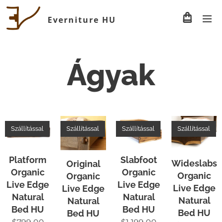
Everniture HU
Ágyak
Szállítással
Szállítással
Szállítással
Szállítással
Platform
Slabfoot
Wideslabs
Original
Organic
Organic
Organic
Organic
Live Edge
Live Edge
Live Edge
Live Edge
Natural
Natural
Natural
Natural
Bed HU
Bed HU
Bed HU
Bed HU