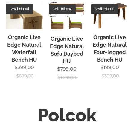
Szállítással
Szállítással
Szállítással
Organic Live
Organic Live
Organic Live
Edge Natural
Edge Natural
Edge Natural
Waterfall
Four-legged
Sofa Daybed
Bench HU
Bench HU
HU
$
399,00
$
199,00
$
799,00
$
699,00
$
399,00
$
1 299,00
Polcok