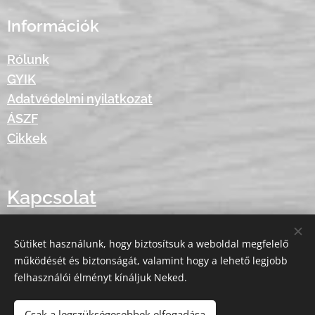
Információk
Rólunk
GYIK
Adatvédelmi nyilatkozat
ÁSZF
Cikkek
Kapcsolat
Email: johnny@everniture.com
Sütiket használunk, hogy biztosítsuk a weboldal megfelelő
Tel: +36-30-279-8317
működését és biztonságát, valamint hogy a lehető legjobb
felhasználói élményt kínáljuk Neked.
Csak a legszükségesebbek elfogadása
Minden jog fenntartva - © 2020 Everniture
Sütik