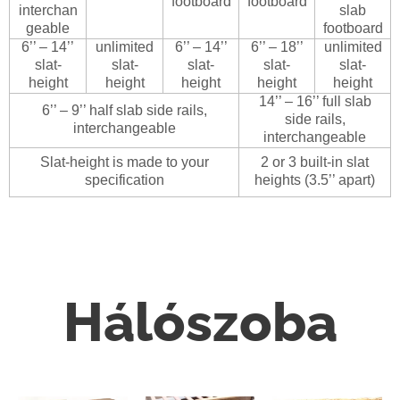
footboard
footboard
interchan
slab
geable
footboard
6’’ – 14’’
unlimited
6’’ – 14’’
6’’ – 18’’
unlimited
slat-
slat-
slat-
slat-
slat-
height
height
height
height
height
14’’ – 16’’ full slab
6’’ – 9’’ half slab side rails,
side rails,
interchangeable
interchangeable
Slat-height is made to your
2 or 3 built-in slat
specification
heights (3.5’’ apart)
Hálószoba