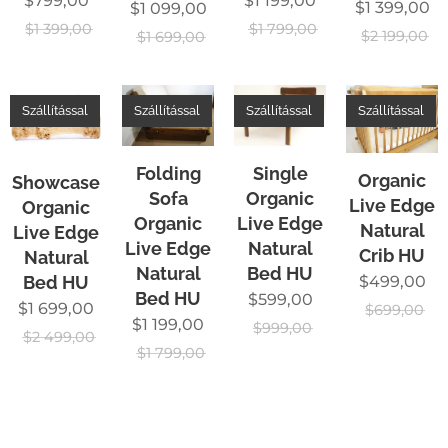
$
799,00
$
1 199,00
$
1 399,00
$
1 099,00
$
1 399,00
$
1 799,00
$
2 199,00
$
1 699,00
Szállítással
Szállítással
Szállítással
Szállítással
Folding
Single
Organic
Showcase
Sofa
Organic
Live Edge
Organic
Organic
Live Edge
Natural
Live Edge
Live Edge
Natural
Crib HU
Natural
Natural
Bed HU
Bed HU
$
499,00
Bed HU
$
599,00
$
1 699,00
$
699,00
$
1 199,00
$
999,00
$
2 499,00
$
1 799,00