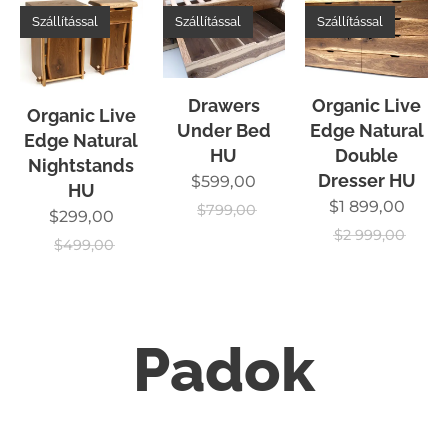
Szállítással
Szállítással
Szállítással
Drawers
Organic Live
Organic Live
Under Bed
Edge Natural
Edge Natural
HU
Double
Nightstands
Dresser HU
$
599,00
HU
$
1 899,00
$
799,00
$
299,00
$
2 999,00
$
499,00
Padok