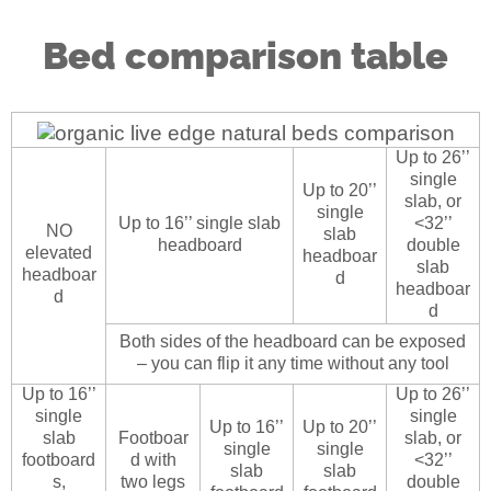
Bed comparison table
Up to 26’’
single
Up to 20’’
slab, or
single
Up to 16’’ single slab
<32’’
NO
slab
headboard
double
elevated
headboar
slab
headboar
d
headboar
d
d
Both sides of the headboard can be exposed
– you can flip it any time without any tool
Up to 16’’
Up to 26’’
single
single
Up to 16’’
Up to 20’’
slab
Footboar
slab, or
single
single
footboard
d with
<32’’
slab
slab
s,
two legs
double