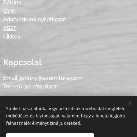
Rólunk
GYIK
Adatvédelmi nyilatkozat
ÁSZF
Cikkek
Kapcsolat
Email: johnny@everniture.com
Tel: +36-30-279-8317
Sütiket használunk, hogy biztosítsuk a weboldal megfelelő
Minden jog fenntartva - © 2020 Everniture
Sütik
működését és biztonságát, valamint hogy a lehető legjobb
felhasználói élményt kínáljuk Neked.
Nyelvek
American English
Magyar