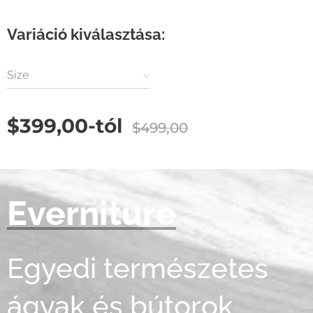
Variáció kiválasztása:
Size
$
399,00
-tól
$
499,00
Everniture
Egyedi természetes
ágyak és bútorok