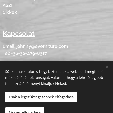
ÁSZF
Cikkek
Kapcsolat
Email: johnny@everniture.com
Tel: +36-30-279-8317
Sütiket használunk, hogy biztosítsuk a weboldal megfelelő
Minden jog fenntartva - © 2020 Everniture
Sütik
működését és biztonságát, valamint hogy a lehető legjobb
felhasználói élményt kínáljuk Neked.
Nyelvek
American English
Magyar
Csak a legszükségesebbek elfogadása
Kosárba
Összes elfogadása