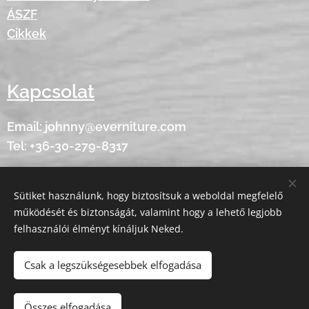
ÁSZF
Cikkek
Kapcsolat
Email: johnny@everniture.com
Tel: +36-30-279-8317
Sütiket használunk, hogy biztosítsuk a weboldal megfelelő
Minden jog fenntartva - © 2020 Everniture
Sütik
működését és biztonságát, valamint hogy a lehető legjobb
felhasználói élményt kínáljuk Neked.
Nyelvek
American English
Magyar
Csak a legszükségesebbek elfogadása
Kosárba
Összes elfogadása