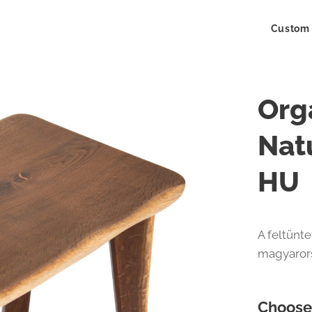
Custom 
Org
Nat
HU
A feltünte
magyarors
Choose 