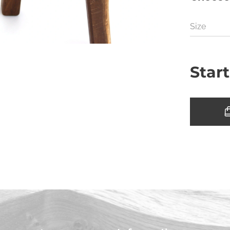
Size
Star