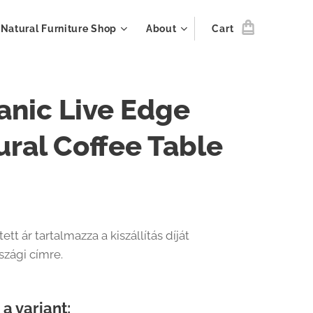
Natural Furniture Shop
About
Cart
anic Live Edge
ural Coffee Table
tett ár tartalmazza a kiszállítás díját
zági címre.
a variant: